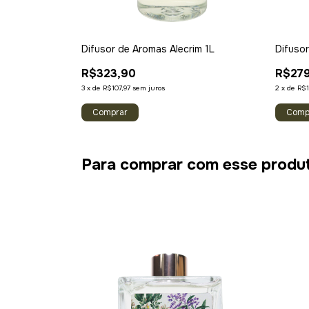
brar 1L
Difusor de Aromas Alecrim 1L
Difuso
R$323,90
R$27
3
x
de
R$107,97
sem juros
2
x
de
R$1
Para comprar com esse produ