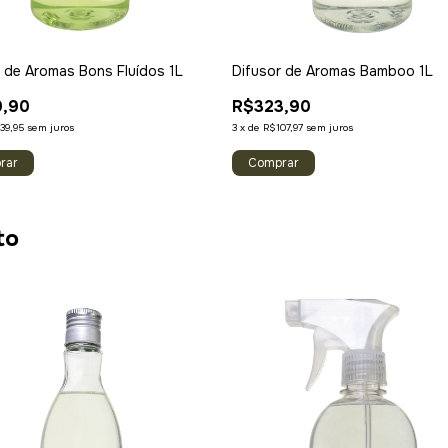
r de Aromas Bons Fluídos 1L
Difusor de Aromas Bamboo 1L
9,90
R$323,90
39,95
sem juros
3
x
de
R$107,97
sem juros
to