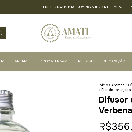
FRETE GRÁTIS NAS COMPRAS ACIMA DE R$150
5% O
EM
AROMAS
AROMATERAPIA
PRESENTES E DECORAÇÃO
Início
>
Aromas
>
Cí
e Flor de Laranjeira 
Difusor
Verbena 
R$356