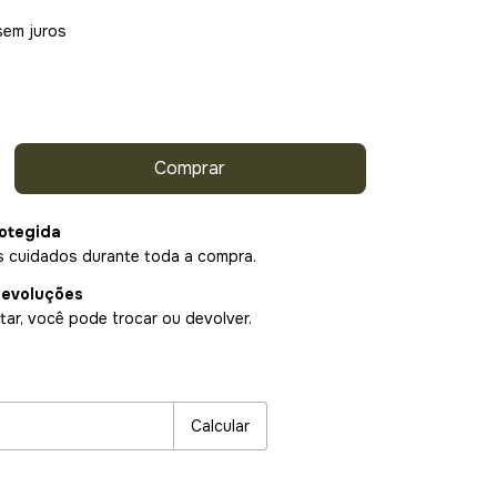
sem juros
otegida
 cuidados durante toda a compra.
devoluções
ar, você pode trocar ou devolver.
P:
Alterar CEP
Calcular