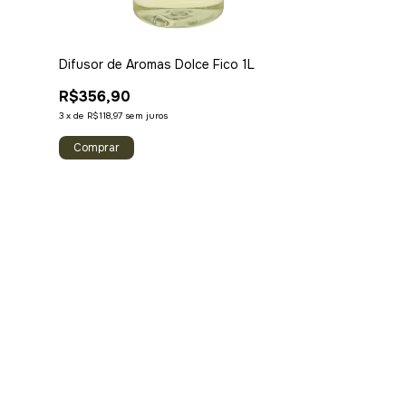
Difusor de Aromas Dolce Fico 1L
Difusor de Aro
R$356,90
R$279,90
3
x
de
R$118,97
sem juros
2
x
de
R$139,95
sem 