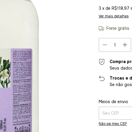
3
x de
R$118,97
Ver mais detalhes
Frete grátis
Compra pr
Seus dados
Trocas e 
Se não gost
Entregas para o CE
Meios de envio
Não sei meu CEP