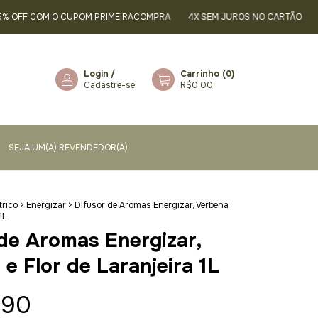
FF COM O CUPOM PRIMEIRACOMPRA
4X SEM JUROS NO CARTÃO
FRET
Login
/
Carrinho
(
0
)
Cadastre-se
R$0,00
SEJA UM(A) REVENDEDOR(A)
trico
>
Energizar
>
Difusor de Aromas Energizar, Verbena
1L
 de Aromas Energizar,
e Flor de Laranjeira 1L
,90