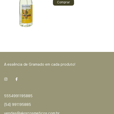
A essência de Gramado em cada produto!
5554991195885
(54) 991195885
vendas@akorcosmeticos.com.br