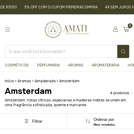
DE R$150
5% OFF COM O CUPOM PRIMEIRACOMPRA
4X SEM JUROS N
0
COSMÉTICOS
PERFUMARIA
AROMAS
AROMATERAPIA
HO
Início
>
Aromas
>
Amadeirado
>
Amsterdam
Amsterdam
4 produtos
Amsterdam: notas cítricas, especiarias e madeiras nobres se unem em
uma fragrância sofisticada, quente e marcante.
Ordenar por:
Filtrar
Mais vendidos