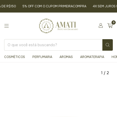
DE R$150
5% OFF COM O CUPOM PRIMEIRACOMPRA
4X SEM JUROS N
0
COSMÉTICOS
PERFUMARIA
AROMAS
AROMATERAPIA
HO
1
/
2